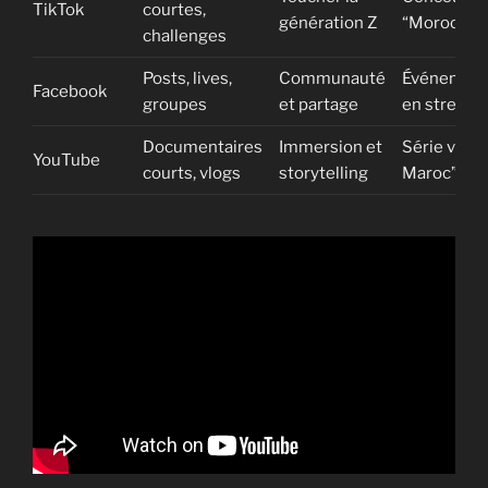
TikTok
courtes,
génération Z
“Morocco 
challenges
Posts, lives,
Communauté
Événements
Facebook
groupes
et partage
en streami
Documentaires
Immersion et
Série vidéo
YouTube
courts, vlogs
storytelling
Maroc”