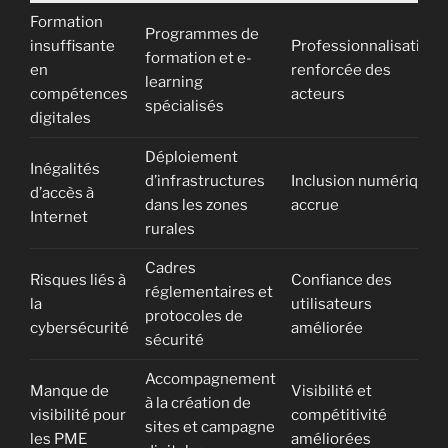
Formation
Programmes de
insuffisante
Professionnalisation
formation et e-
en
renforcée des
learning
compétences
acteurs
spécialisés
digitales
Déploiement
Inégalités
d’infrastructures
Inclusion numérique
d’accès à
dans les zones
accrue
Internet
rurales
Cadres
Risques liés à
Confiance des
réglementaires et
la
utilisateurs
protocoles de
cybersécurité
améliorée
sécurité
Accompagnement
Manque de
Visibilité et
à la création de
visibilité pour
compétitivité
sites et campagne
les PME
améliorées