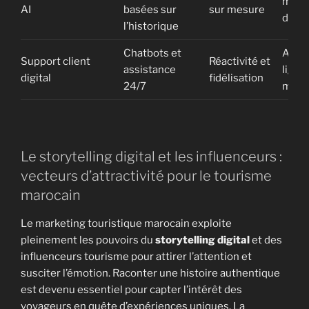
mobi
AI
basées sur
sur mesure
dédi
l’historique
Chatbots et
Agen
Support client
Réactivité et
assistance
ligne
digital
fidélisation
24/7
maro
Le storytelling digital et les influenceurs :
vecteurs d’attractivité pour le tourisme
marocain
Le marketing touristique marocain exploite
pleinement les pouvoirs du
storytelling digital
et des
influenceurs tourisme pour attirer l’attention et
susciter l’émotion. Raconter une histoire authentique
est devenu essentiel pour capter l’intérêt des
voyageurs en quête d’expériences uniques. La