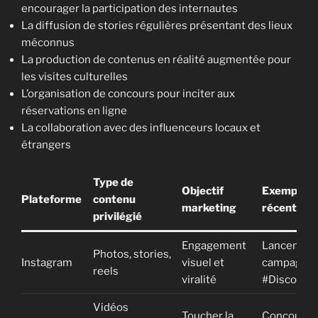
encourager la participation des internautes
La diffusion de stories régulières présentant des lieux
méconnus
La production de contenus en réalité augmentée pour
les visites culturelles
L’organisation de concours pour inciter aux
réservations en ligne
La collaboration avec des influenceurs locaux et
étrangers
Type de
Objectif
Exemple d
Plateforme
contenu
marketing
récent
privilégié
Engagement
Lancement
Photos, stories,
Instagram
visuel et
campagne
reels
viralité
#Discover
Vidéos
Toucher la
Concours d