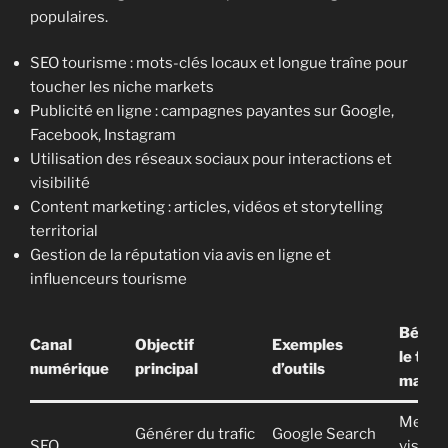
populaires.
SEO tourisme : mots-clés locaux et longue traîne pour
toucher les niche markets
Publicité en ligne : campagnes payantes sur Google,
Facebook, Instagram
Utilisation des réseaux sociaux pour interactions et
visibilité
Content marketing : articles, vidéos et storytelling
territorial
Gestion de la réputation via avis en ligne et
influenceurs tourisme
Bénéfi
Canal
Objectif
Exemples
le tou
numérique
principal
d’outils
maroc
Meille
Générer du trafic
Google Search
SEO
visibili