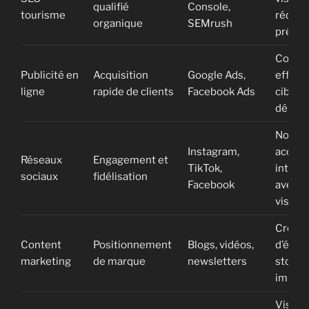
qualifié
Console,
tourisme
réduit,
organique
SEMrush
précis
Conver
Publicité en
Acquisition
Google Ads,
efficac
ligne
rapide de clients
Facebook Ads
ciblag
démog
Notori
Instagram,
accrue
Réseaux
Engagement et
TikTok,
intera
sociaux
fidélisation
Facebook
avec l
visiteu
Créati
Content
Positionnement
Blogs, vidéos,
d’émot
marketing
de marque
newsletters
storyte
immers
Visibil