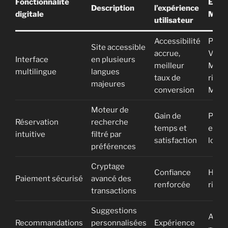
Fonctionnalité
Exem
Description
l’expérience
digitale
Maro
utilisateur
Accessibilité
Porta
Site accessible
accrue,
Visit
Interface
en plusieurs
meilleur
Moro
multilingue
langues
taux de
riads 
majeures
conversion
Marr
Moteur de
Gain de
Plat
Réservation
recherche
temps et
e-to
intuitive
filtré par
satisfaction
local
préférences
Cryptage
Confiance
Hôtel
Paiement sécurisé
avancé des
renforcée
riads
transactions
Suggestions
Appli
Recommandations
personnalisées
Expérience