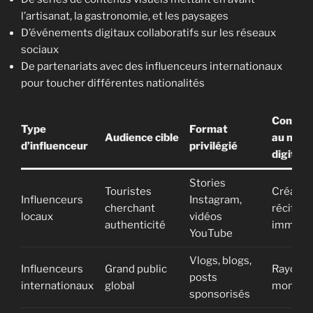
l’artisanat, la gastronomie, et les paysages
D’événements digitaux collaboratifs sur les réseaux
sociaux
De partenariats avec des influenceurs internationaux
pour toucher différentes nationalités
Contrib
Type
Format
Audience cible
au mark
d’influenceur
privilégié
digital
Stories
Touristes
Création
Influenceurs
Instagram,
cherchant
récit loc
locaux
vidéos
authenticité
immersi
YouTube
Vlogs, blogs,
Influenceurs
Grand public
Rayonn
posts
internationaux
global
mondial
sponsorisés