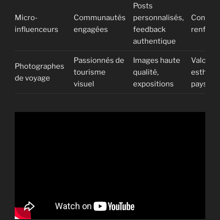
Posts
Micro-
Communautés
personnalisés,
Confian
influenceurs
engagées
feedback
renforc
authentique
Passionnés de
Images haute
Valorisa
Photographes
tourisme
qualité,
esthéti
de voyage
visuel
expositions
pays