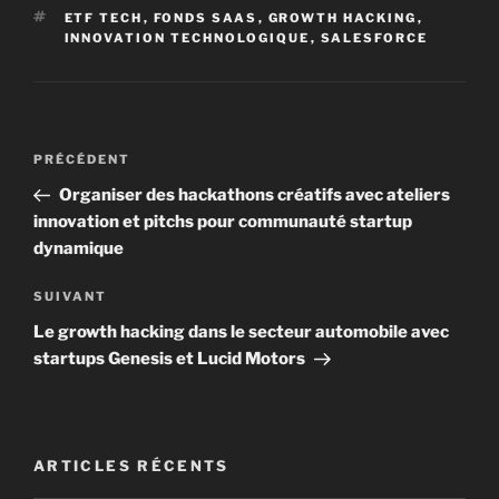
ÉTIQUETTES
ETF TECH
,
FONDS SAAS
,
GROWTH HACKING
,
INNOVATION TECHNOLOGIQUE
,
SALESFORCE
Navigation
Article
PRÉCÉDENT
de
précédent
Organiser des hackathons créatifs avec ateliers
l’article
innovation et pitchs pour communauté startup
dynamique
Article
SUIVANT
suivant
Le growth hacking dans le secteur automobile avec
startups Genesis et Lucid Motors
ARTICLES RÉCENTS