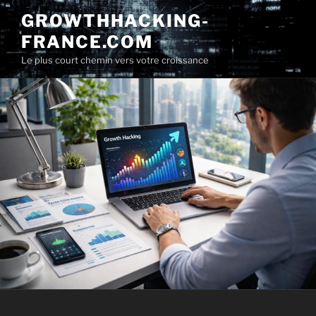
Aller
GROWTHHACKING-
au
FRANCE.COM
contenu
principal
Le plus court chemin vers votre croissance