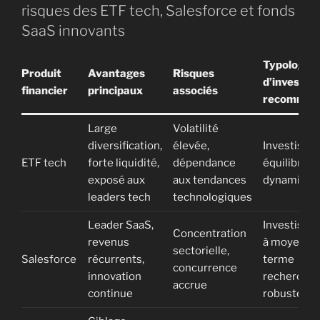
risques des ETF tech, Salesforce et fonds
SaaS innovants
Typologie
Produit
Avantages
Risques
d’investis
financier
principaux
associés
recomman
Large
Volatilité
diversification,
élevée,
Investisse
ETF tech
forte liquidité,
dépendance
équilibrés 
exposé aux
aux tendances
dynamique
leaders tech
technologiques
Leader SaaS,
Investisse
Concentration
revenus
à moyen/lo
sectorielle,
Salesforce
récurrents,
terme
concurrence
innovation
recherchan
accrue
continue
robustess