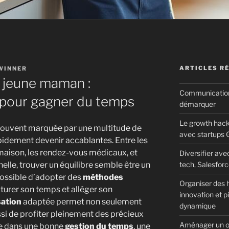
ARTICLES R
WINNER
 jeune maman :
Communication d
pour gagner du temps
démarquer
Le growth hack
souvent marquée par une multitude de
avec startups 
pidement devenir accablantes. Entre les
 maison, les rendez-vous médicaux, et
Diversifier av
tech, Salesforc
nelle, trouver un équilibre semble être un
 possible d’adopter des
méthodes
Organiser des h
cturer son temps et alléger son
innovation et 
sation
adaptée permet non seulement
dynamique
ssi de profiter pleinement des précieux
Aménager un o
ide dans une bonne
gestion du temps
, une