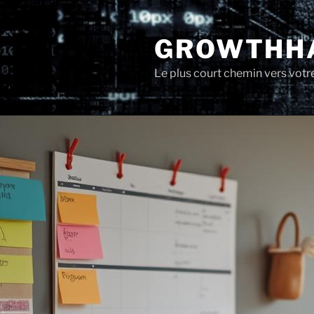
Aller
au
GROWTHHA
contenu
principal
Le plus court chemin vers votr