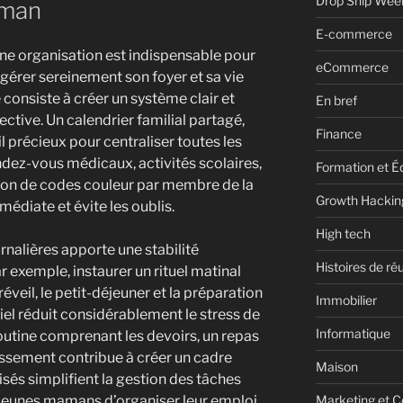
Drop Ship Wee
aman
E-commerce
ne organisation est indispensable pour
eCommerce
érer sereinement son foyer et sa vie
consiste à créer un système clair et
En bref
ective. Un calendrier familial partagé,
Finance
l précieux pour centraliser toutes les
ndez-vous médicaux, activités scolaires,
Formation et É
sation de codes couleur par membre de la
Growth Hackin
mmédiate et évite les oublis.
High tech
rnalières apporte une stabilité
Histoires de ré
ar exemple, instaurer un rituel matinal
réveil, le petit-déjeuner et la préparation
Immobilier
iel réduit considérablement le stress de
Informatique
routine comprenant les devoirs, un repas
missement contribue à créer un cadre
Maison
sés simplifient la gestion des tâches
 jeunes mamans d’organiser leur emploi
Marketing et C