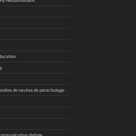
kly Hebdomadaire
ducation
g
ussites de navires de parachutage
ommunication digitale