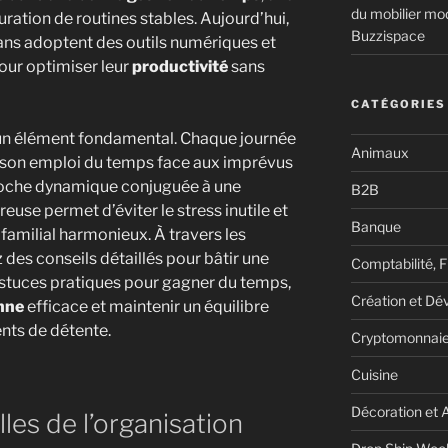
du mobilier mod
auration de routines stables. Aujourd’hui,
Buzzispace
ans adoptent des outils numériques et
our optimiser leur
productivité
sans
CATÉGORIES
ste un élément fondamental. Chaque journée
Animaux
er son emploi du temps face aux imprévus
pproche dynamique conjuguée à une
B2B
euse permet d’éviter le stress inutile et
Banque
familial harmonieux. À travers les
 des conseils détaillés pour bâtir une
Comptabilité, Fi
astuces pratiques pour gagner du temps,
Création et Dé
nne
efficace et maintenir un équilibre
nts de détente.
Cryptomonnai
Cuisine
Décoration et 
les de l’organisation