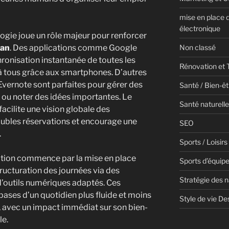
mise en place 
électronique
ologie joue un rôle majeur pour renforcer
man
. Des applications comme Google
Non classé
onisation instantanée de toutes les
Rénovation et 
à tous grâce aux smartphones. D’autres
vernote sont parfaites pour gérer des
Santé / Bien-êt
es ou noter des idées importantes. Le
Santé naturelle
facilite une vision globale des
doubles réservations et encourage une
SEO
.
Sports / Loisirs
tion commence par la mise en place
Sports d’équip
structuration des journées via des
Stratégie des 
 d’outils numériques adaptés. Ces
bases d’un quotidien plus fluide et moins
Style de vie De
, avec un impact immédiat sur son bien-
le.