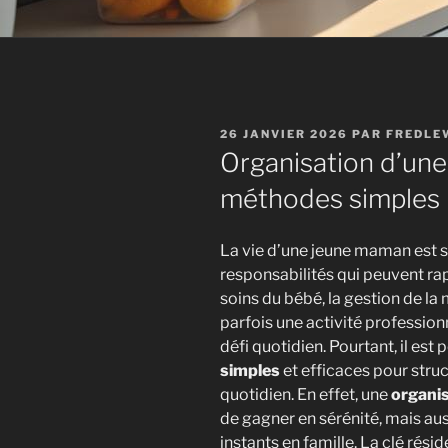
PUBLIÉ
26 JANVIER 2026
PAR
FREDLE
LE
Organisation d’une
méthodes simples 
La vie d’une jeune maman est 
responsabilités qui peuvent ra
soins du bébé, la gestion de la
parfois une activité profession
défi quotidien. Pourtant, il est
simples
et efficaces pour stru
quotidien. En effet, une
organi
de gagner en sérénité, mais au
instants en famille. La clé rés