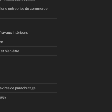
d'une entreprise de commerce
Travaux intérieurs
re
 et bien-être
e
navires de parachutage
sign