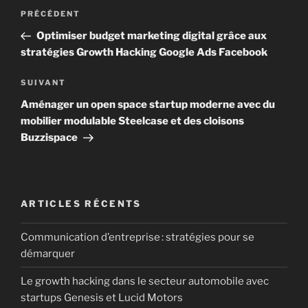
Navigation
Article
PRÉCÉDENT
de
précédent
Optimiser budget marketing digital grâce aux
l’article
stratégies Growth Hacking Google Ads Facebook
Article
SUIVANT
suivant
Aménager un open space startup moderne avec du
mobilier modulable Steelcase et des cloisons
Buzzispace
ARTICLES RÉCENTS
Communication d’entreprise : stratégies pour se
démarquer
Le growth hacking dans le secteur automobile avec
startups Genesis et Lucid Motors