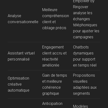
Empower by
Ringover
Meilleure
analyse les
Analyse
compréhension
échanges
conversationnelle
client et
téléphoniques
ciblage précis
pour ajuster les
campagnes
Engagement
Chatbots
Assistant virtuel
client accru et
dynamiques
personnalisé
réactivité
pour support
améliorée
en temps réel
Gain de temps
Propositions
Optimisation
et meilleure
visuelles
créative
cohérence
adaptées aux
automatique
graphique
segments
Anticipation
Modèles