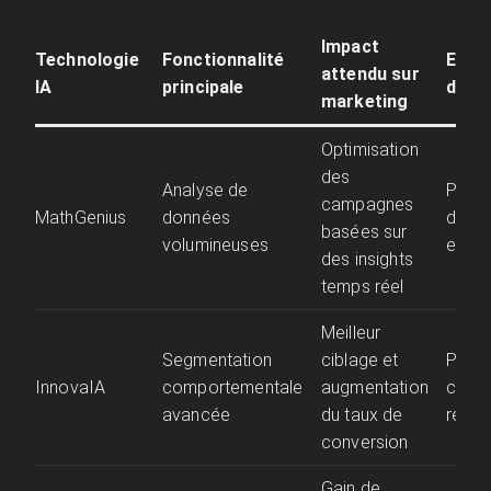
Impact
Technologie
Fonctionnalité
Exem
attendu sur
IA
principale
d’app
marketing
Optimisation
des
Analyse de
Perso
campagnes
MathGenius
données
dyna
basées sur
volumineuses
email
des insights
temps réel
Meilleur
Segmentation
ciblage et
Publi
InnovaIA
comportementale
augmentation
ciblé
avancée
du taux de
résea
conversion
Gain de