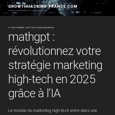
Aller
GROWTHHACKING-FRANCE.COM
au
Le plus court chemin vers votre croissance
contenu
principal
PUBLIÉ
9 SEPTEMBRE 2025
PAR
FREDLEWINNER
LE
mathgpt :
révolutionnez votre
stratégie marketing
high-tech en 2025
grâce à l’IA
Le monde du marketing high-tech entre dans une