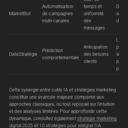
Automatisation
temps et
Diffus
MarketBot
de campagnes
uniformité
autom
multi-canales
des
des n
messages
Lanc
Anticipation
produ
Prédiction
DataStratégie
des besoins
adapt
comportementale
clients
profil
prosp
Cette synergie entre outils IA et stratégies marketing
constitue une avancée majeure comparée aux
approches classiques, où tout reposait sur l’intuition
et des analyses limitées. Pour approfondir cette
dynamique, consultez également
stratégie marketing
digital 2025
et
10 stratégies pour intégrer l’IA
.