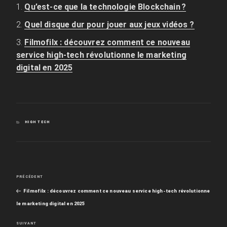
Qu’est-ce que la technologie Blockchain ?
Quel disque dur pour jouer aux jeux vidéos ?
Filmofilx : découvrez comment ce nouveau
service high-tech révolutionne le marketing
digital en 2025
CATÉGORIES
HIGH TECH
Navigation
PRÉCÉDENT
Article
Filmofilx : découvrez comment ce nouveau service high-tech révolutionne
précédent
de
le marketing digital en 2025
l’article
SUIVANT
Article