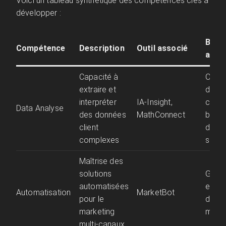
Voici un tableau synthétique des compétences clés à
développer :
Béné
Compétence
Description
Outil associé
atte
Capacité à
Optim
extraire et
des
interpréter
IA-Insight,
camp
Data Analyse
des données
MathConnect
basée
client
des 
complexes
solid
Maîtrise des
solutions
Gain 
automatisées
et co
Automatisation
MarketBot
pour le
des
marketing
mess
multi-canaux