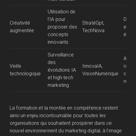
Utilisation de
l’IA pour
Diffé
Créativité
StratéGpt,
proposer des
et im
augmentée
TechNova
concepts
émoti
innovants
Surveillance
Adapt
des
Veille
InnovaIA,
rapid
évolutions IA
technologique
VisionNumérique
compé
et high-tech
renfo
marketing
La formation et la montée en compétence restent
ainsi un enjeu incontournable pour toutes les
organisations qui souhaitent prospérer dans ce
nouvel environnement du marketing digital, à l’image