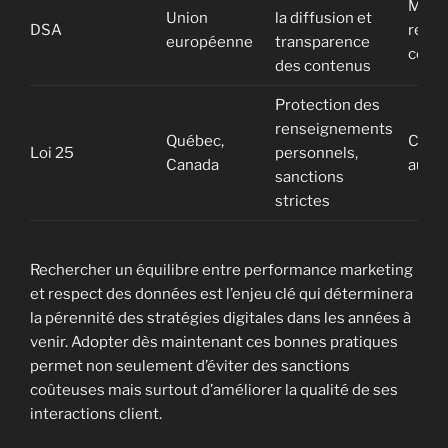
Modér
Union
la diffusion et
DSA
relat
européenne
transparence
confi
des contenus
Protection des
renseignements
Québec,
Confo
Loi 25
personnels,
Canada
audit
sanctions
strictes
Rechercher un équilibre entre performance marketing
et respect des données est l’enjeu clé qui déterminera
la pérennité des stratégies digitales dans les années à
venir. Adopter dès maintenant ces bonnes pratiques
permet non seulement d’éviter des sanctions
coûteuses mais surtout d’améliorer la qualité de ses
interactions client.