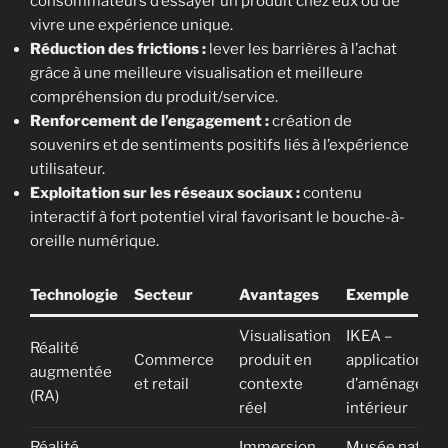
consommateurs d’essayer un produit chez eux ou de
vivre une expérience unique.
Réduction des frictions :
lever les barrières à l’achat
grâce à une meilleure visualisation et meilleure
compréhension du produit/service.
Renforcement de l’engagement :
création de
souvenirs et de sentiments positifs liés à l’expérience
utilisateur.
Exploitation sur les réseaux sociaux :
contenu
interactif à fort potentiel viral favorisant le bouche-à-
oreille numérique.
Technologie
Secteur
Avantages
Exemple
Visualisation
IKEA –
Réalité
Commerce
produit en
application
augmentée
et retail
contexte
d’aménageme
(RA)
réel
intérieur
Réalité
Immersion
Musée nationa