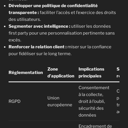
Développer une politique de confidentialité
transparente :
faciliter l’accès et l’exercice des droits
des utilisateurs.
Segmenter avec intelligence :
utiliser les données
first party pour une personnalisation pertinente sans
excès.
Renforcer la relation client :
miser sur la confiance
pour fidéliser sur le long terme.
Zone
Implications
Strat
Réglementation
d’application
principales
reco
Consentement
Collec
à la collecte,
Union
party,
RGPD
droit à l’oubli,
européenne
trans
sécurité des
accru
données
Encadrement de