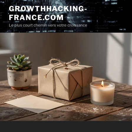
Aller
GROWTHHACKING-
au
FRANCE.COM
contenu
principal
Le plus court chemin vers votre croissance