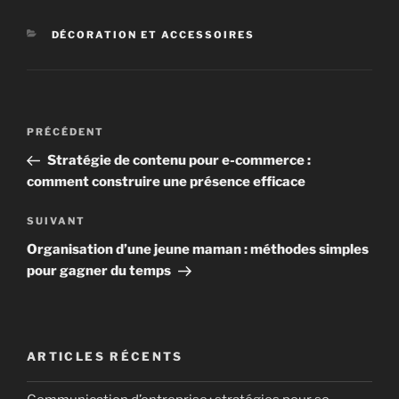
CATÉGORIES
DÉCORATION ET ACCESSOIRES
Navigation
Article
PRÉCÉDENT
de
précédent
Stratégie de contenu pour e-commerce :
l’article
comment construire une présence efficace
Article
SUIVANT
suivant
Organisation d’une jeune maman : méthodes simples
pour gagner du temps
ARTICLES RÉCENTS